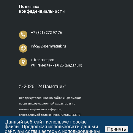
Политика
конфиденциальности
+7 (391) 272-97-76
info@24pamyatnik.ru
г. Красноярск,
ул. Ремесленная 25 (Бадалык)
© 2026 "24Памятник"
Вся представленная на сайте информация
носит информационный характер и не
является публичной офертой,
определяемой положениями Статьи 437(2)
Гражданского кодекса Российской
Данный веб-сайт использует cookie-
файлы. Продолжая использовать данный
Федерации.
Принять
сайт, вы соглашаетесь с использованием