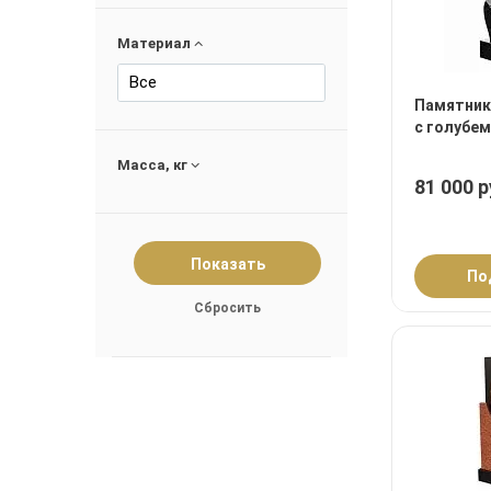
Материал
Все
Памятник
с голубем
Масса, кг
81 000 р
По