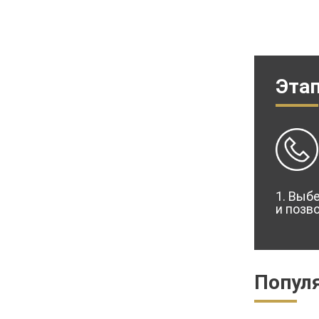
Эта
1. Выб
и позв
Попул