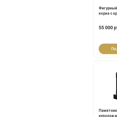
Фигурный
корка с к
55 000 р
По
Памятник
куполов 