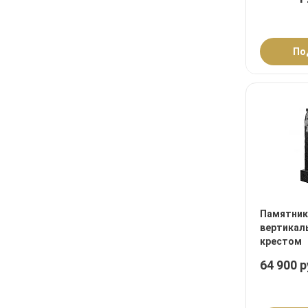
По
Памятник
вертикал
крестом
64 900 р