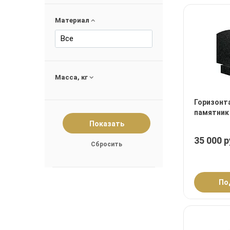
Материал
Все
Масса, кг
Горизонт
памятник
35 000 р
По