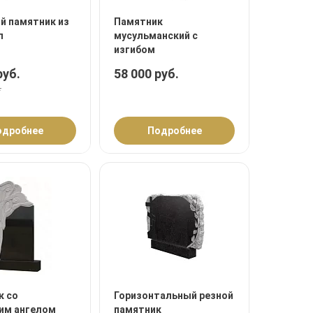
й памятник из
Памятник
л
мусульманский с
изгибом
руб.
58 000 руб.
.
одробнее
Подробнее
к со
Горизонтальный резной
им ангелом
памятник