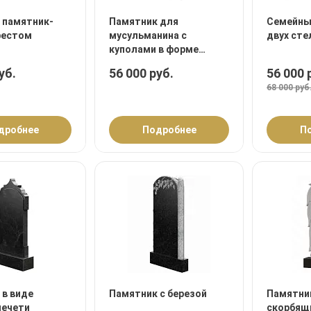
 памятник-
Памятник для
Семейны
рестом
мусульманина с
двух сте
куполами в форме
мечети
уб.
56 000 руб.
56 000 
68 000 руб
дробнее
Подробнее
П
 в виде
Памятник с березой
Памятни
мечети
скорбящ