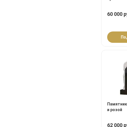
60 000 р
По
Памятник
и розой
62 000 р