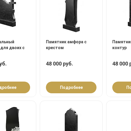
альный
Памятник амфора с
Памятник
для двоих с
крестом
контур
уб.
48 000 руб.
48 000 
дробнее
Подробнее
П