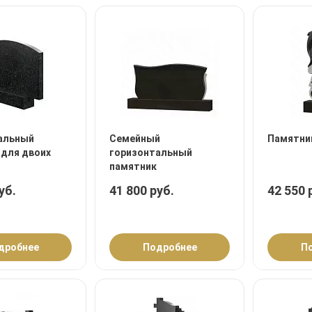
альный
Семейный
Памятни
 для двоих
горизонтальный
памятник
уб.
41 800 руб.
42 550 
дробнее
Подробнее
П