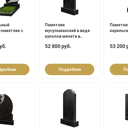
ьный
Памятник
Памятни
 памятник с
мусульманский в виде
карельск
куполов мечети в
верхней части
уб.
52 800 руб.
53 200 
дробнее
Подробнее
П