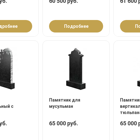
уб.
60 500 руб.
61 600 
дробнее
Подробнее
П
Памятник для
Памятни
ьный с
мусульман
вертика
тюльпан
уб.
65 000 руб.
65 000 