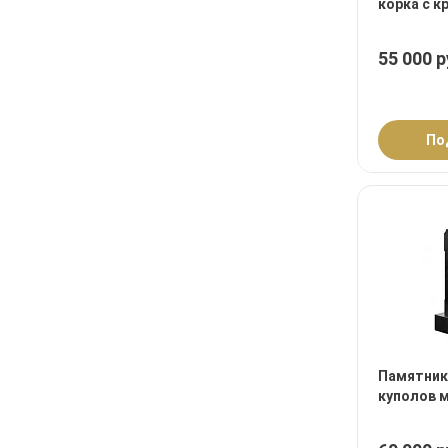
корка с к
55 000 р
По
Памятник
куполов 