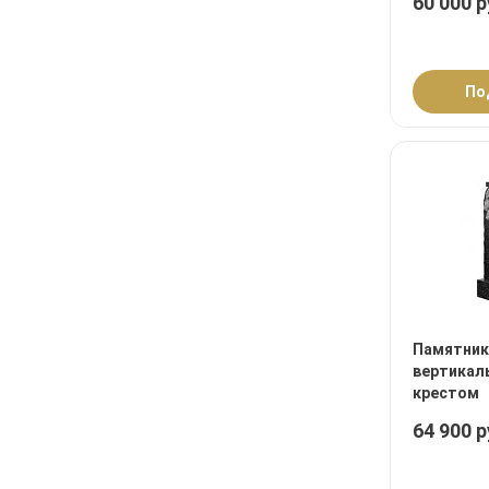
60 000 р
По
Памятник
вертикал
крестом
64 900 р