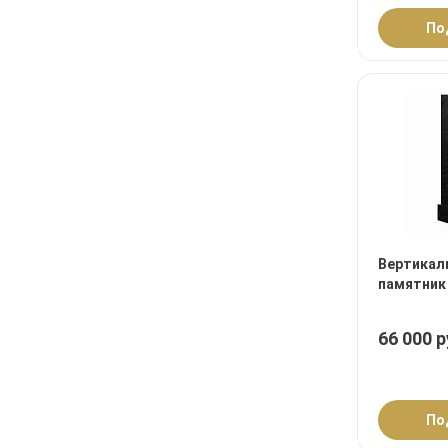
По
Вертикал
памятник
66 000 р
По