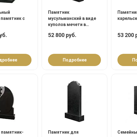
ьный
Памятник
Памятни
 памятник с
мусульманский в виде
карельск
куполов мечети в
верхней части
уб.
52 800 руб.
53 200 
дробнее
Подробнее
П
 памятник-
Памятник для
Семейны