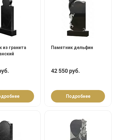
 из гранита
Памятник дельфин
анский
руб.
42 550 руб.
одробнее
Подробнее