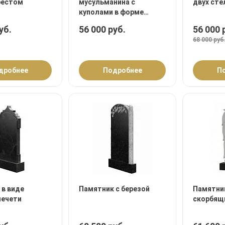
рестом
мусульманина с
двух сте
куполами в форме
мечети
уб.
56 000 руб.
56 000 
68 000 руб
дробнее
Подробнее
П
 в виде
Памятник с березой
Памятни
мечети
скорбящ