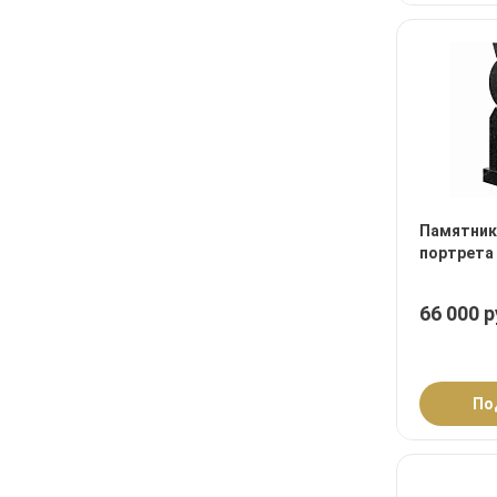
Памятник
портрета
66 000 р
По