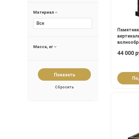
Материал
Все
Памятник
вертикал
волнообр
Масса, кг
44 000 р
По