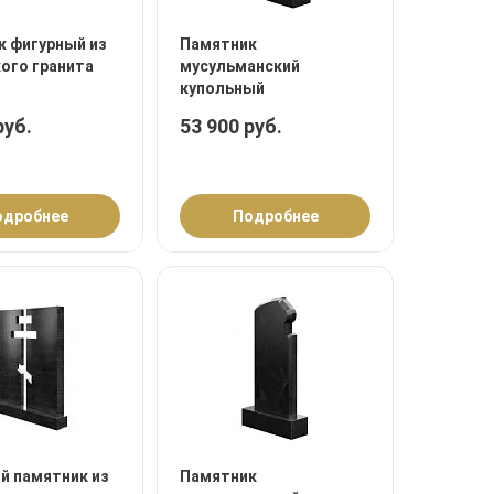
к фигурный из
Памятник
ого гранита
мусульманский
купольный
руб.
53 900 руб.
одробнее
Подробнее
й памятник из
Памятник