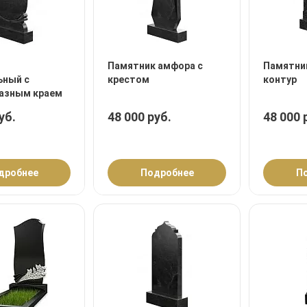
Памятник амфора с
Памятник
ьный с
крестом
контур
азным краем
уб.
48 000 руб.
48 000 
дробнее
Подробнее
П