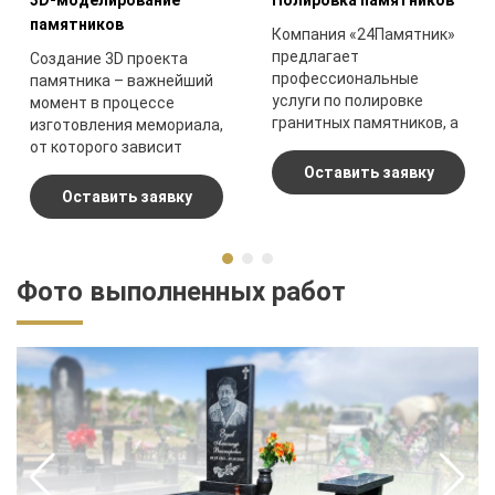
3D-моделирование
Полировка памятников
памятников
Компания «24Памятник»
предлагает
Создание 3D проекта
профессиональные
памятника – важнейший
услуги по полировке
момент в процессе
гранитных памятников, а
изготовления мемориала,
также других ритуальных
от которого зависит
изделий.
конечный результат.
Оставить заявку
Оставить заявку
Фото выполненных работ